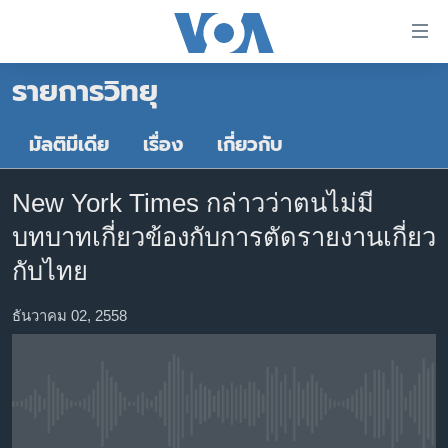
ลิ้งค์
เชื่อม
รายการวิทยุ
ต่อ
หน้าหลัก
ข้าม
ไป
โลก
มัลติมีเดีย
เรื่อง
เกี่ยวกับ
เนื้อหา
เอเชีย
หลัก
New York Times กล่าวว่าตนไม่มี
สหรัฐฯ
ข้าม
บทบาทเกี่ยวข้องกับการตัดรายงานเกี่ยว
ไป
ไทย
หน้า
กับไทย
ธุรกิจ
หลัก
ข้าม
ธันวาคม 02, 2558
วิทยาศาสตร์
ไป
สังคมและสุขภาพ
ที่
การ
ไลฟ์สไตล์
ค้นหา
No media source currently available
ตรวจสอบข่าว