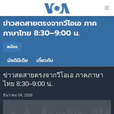
ลิ้งค์
เชื่อม
ข่าวสดสายตรงจากวีโอเอ ภาค
ต่อ
หน้าหลัก
ข้าม
ภาษาไทย 8:30–9:00 น.
ไป
โลก
เนื้อหา
สมัคร
เอเชีย
สมัคร
หลัก
สหรัฐฯ
ข้าม
มัลติมีเดีย
เกี่ยวกับ
สมัคร
ไป
ไทย
หน้า
ธุรกิจ
หลัก
ข่าวสดสายตรงจากวีโอเอ ภาคภาษา
ข้าม
วิทยาศาสตร์
ไทย 8:30–9:00 น.
ไป
สังคมและสุขภาพ
ที่
ธันวาคม 04, 2558
การ
ไลฟ์สไตล์
ค้นหา
ตรวจสอบข่าว