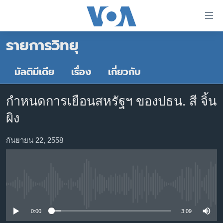
ลิ้งค์
เชื่อม
รายการวิทยุ
ต่อ
หน้าหลัก
ข้าม
ไป
โลก
มัลติมีเดีย
เรื่อง
เกี่ยวกับ
เนื้อหา
เอเชีย
หลัก
กำหนดการเยือนสหรัฐฯ ของปธน. สี จิ้น
สหรัฐฯ
ข้าม
ผิง
ไป
ไทย
หน้า
ธุรกิจ
กันยายน 22, 2558
หลัก
ข้าม
วิทยาศาสตร์
ไป
สังคมและสุขภาพ
ที่
No media source currently available
การ
ไลฟ์สไตล์
ค้นหา
ตรวจสอบข่าว
0:00
3:09