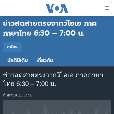
ลิ้งค์
เชื่อม
ข่าวสดสายตรงจากวีโอเอ ภาค
ต่อ
หน้าหลัก
ข้าม
ภาษาไทย 6:30 – 7:00 น.
ไป
โลก
เนื้อหา
สมัคร
เอเชีย
สมัคร
หลัก
สหรัฐฯ
ข้าม
มัลติมีเดีย
เกี่ยวกับ
Spotify
ไป
ไทย
หน้า
ธุรกิจ
หลัก
ข่าวสดสายตรงจากวีโอเอ ภาคภาษา
สมัคร
ข้าม
วิทยาศาสตร์
ไทย 6:30 – 7:00 น.
ไป
สังคมและสุขภาพ
ที่
กันยายน 22, 2558
การ
ไลฟ์สไตล์
ค้นหา
ตรวจสอบข่าว