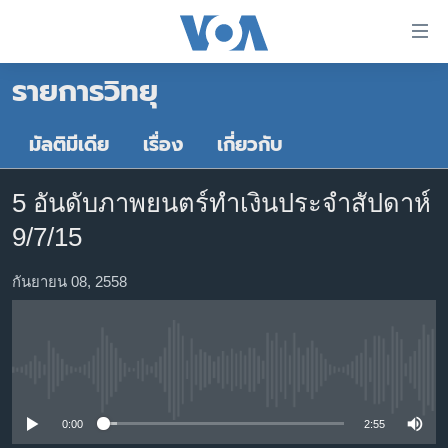
ลิ้งค์
เชื่อม
รายการวิทยุ
ต่อ
หน้าหลัก
ข้าม
ไป
โลก
มัลติมีเดีย
เรื่อง
เกี่ยวกับ
เนื้อหา
เอเชีย
หลัก
5 อันดับภาพยนตร์ทำเงินประจำสัปดาห์
สหรัฐฯ
ข้าม
9/7/15
ไป
ไทย
หน้า
ธุรกิจ
กันยายน 08, 2558
หลัก
ข้าม
วิทยาศาสตร์
ไป
สังคมและสุขภาพ
ที่
No media source currently available
การ
ไลฟ์สไตล์
ค้นหา
ตรวจสอบข่าว
0:00
2:55