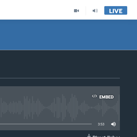
LIVE
EMBED
able
3:53