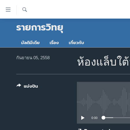
ลิ้งค์
เชื่อม
ค้นหา
รายการวิทยุ
ต่อ
หน้าหลัก
ข้าม
โลก
ไป
มัลติมีเดีย
เรื่อง
เกี่ยวกับ
เอเชีย
เนื้อหา
หลัก
สหรัฐฯ
กันยายน 05, 2558
ห้องแล็บใต
ข้าม
ไทย
ไป
หน้า
ธุรกิจ
หลัก
แบ่งปัน
วิทยาศาสตร์
ข้าม
ไป
สังคมและสุขภาพ
ที่
ไลฟ์สไตล์
การ
0:00
ตรวจสอบข่าว
ค้นหา