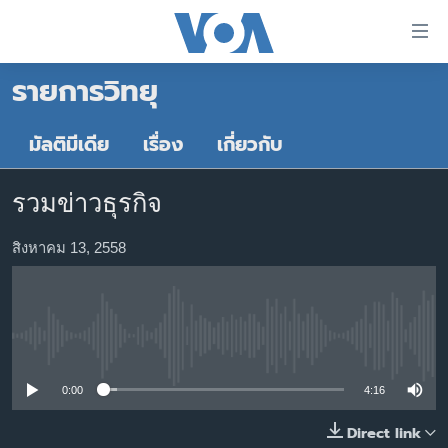
ลิ้งค์
เชื่อม
รายการวิทยุ
ต่อ
หน้าหลัก
ข้าม
ไป
โลก
มัลติมีเดีย
เรื่อง
เกี่ยวกับ
เนื้อหา
เอเชีย
หลัก
รวมข่าวธุรกิจ
สหรัฐฯ
ข้าม
ไป
ไทย
สิงหาคม 13, 2558
หน้า
ธุรกิจ
หลัก
ข้าม
วิทยาศาสตร์
ไป
No media source currently available
สังคมและสุขภาพ
ที่
การ
ไลฟ์สไตล์
0:00
4:16
ค้นหา
ตรวจสอบข่าว
Direct link