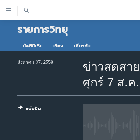
ลิ้งค์
เชื่อม
ค้นหา
รายการวิทยุ
ต่อ
หน้าหลัก
ข้าม
โลก
ไป
มัลติมีเดีย
เรื่อง
เกี่ยวกับ
เอเชีย
เนื้อหา
หลัก
สหรัฐฯ
สิงหาคม 07, 2558
ข่าวสดสาย
ข้าม
ไทย
ไป
ศุกร์ 7 ส.ค
หน้า
ธุรกิจ
หลัก
วิทยาศาสตร์
ข้าม
ไป
สังคมและสุขภาพ
แบ่งปัน
ที่
ไลฟ์สไตล์
การ
ตรวจสอบข่าว
ค้นหา