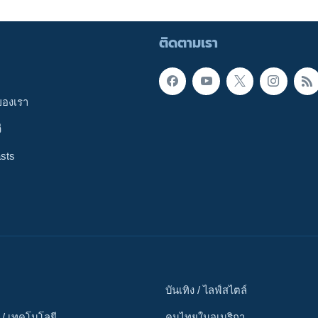
ติดตามเรา
ของเรา
ี
sts
บันเทิง / ไลฟ์สไตล์
 / เทคโนโลยี
คนไทยในอเมริกา