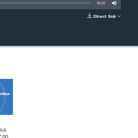
30:15
Direct link
EMBED
อเอ
:00