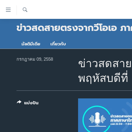
ลิ้งค์
เชื่อม
ค้นหา
ข่าวสดสายตรงจากวีโอเอ ภา
ต่อ
หน้าหลัก
ข้าม
โลก
ไป
มัลติมีเดีย
เกี่ยวกับ
เอเชีย
เนื้อหา
หลัก
สหรัฐฯ
กรกฎาคม 09, 2558
ข่าวสดสาย
ข้าม
ไทย
ไป
พฤหัสบดีที
หน้า
ธุรกิจ
หลัก
วิทยาศาสตร์
ข้าม
ไป
สังคมและสุขภาพ
แบ่งปัน
ที่
ไลฟ์สไตล์
การ
ตรวจสอบข่าว
ค้นหา