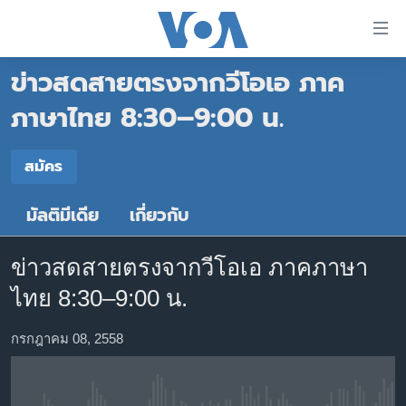
ลิ้งค์
เชื่อม
ข่าวสดสายตรงจากวีโอเอ ภาค
ต่อ
หน้าหลัก
ข้าม
ภาษาไทย 8:30–9:00 น.
ไป
โลก
เนื้อหา
สมัคร
เอเชีย
สมัคร
หลัก
สหรัฐฯ
ข้าม
มัลติมีเดีย
เกี่ยวกับ
สมัคร
ไป
ไทย
หน้า
ธุรกิจ
หลัก
ข่าวสดสายตรงจากวีโอเอ ภาคภาษา
ข้าม
วิทยาศาสตร์
ไทย 8:30–9:00 น.
ไป
สังคมและสุขภาพ
ที่
กรกฎาคม 08, 2558
การ
ไลฟ์สไตล์
ค้นหา
ตรวจสอบข่าว