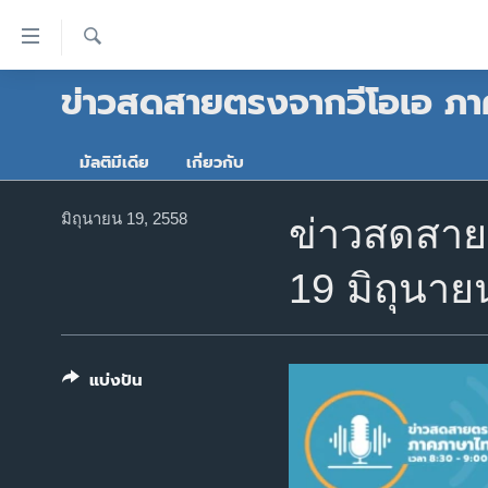
ลิ้งค์
เชื่อม
ค้นหา
ข่าวสดสายตรงจากวีโอเอ ภ
ต่อ
หน้าหลัก
ข้าม
โลก
ไป
มัลติมีเดีย
เกี่ยวกับ
เอเชีย
เนื้อหา
หลัก
สหรัฐฯ
มิถุนายน 19, 2558
ข่าวสดสายต
ข้าม
ไทย
ไป
19 มิถุนาย
หน้า
ธุรกิจ
หลัก
วิทยาศาสตร์
ข้าม
ไป
สังคมและสุขภาพ
แบ่งปัน
ที่
ไลฟ์สไตล์
การ
ตรวจสอบข่าว
ค้นหา