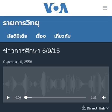
ลิ้งค์
เชื่อม
รายการวิทยุ
ต่อ
หน้าหลัก
ข้าม
ไป
โลก
มัลติมีเดีย
เรื่อง
เกี่ยวกับ
เนื้อหา
เอเชีย
หลัก
ข่าวการศึกษา 6/9/15
สหรัฐฯ
ข้าม
ไป
ไทย
มิถุนายน 10, 2558
หน้า
ธุรกิจ
หลัก
ข้าม
วิทยาศาสตร์
ไป
No media source currently available
สังคมและสุขภาพ
ที่
การ
ไลฟ์สไตล์
0:00
1:22
ค้นหา
ตรวจสอบข่าว
Direct link