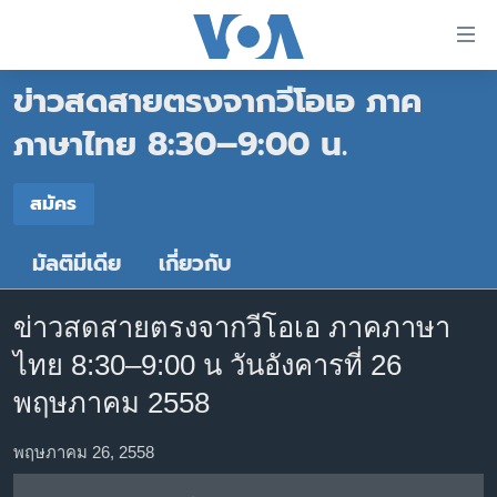
ลิ้งค์
เชื่อม
ข่าวสดสายตรงจากวีโอเอ ภาค
ต่อ
หน้าหลัก
ข้าม
ภาษาไทย 8:30–9:00 น.
ไป
โลก
เนื้อหา
สมัคร
เอเชีย
สมัคร
หลัก
สหรัฐฯ
ข้าม
มัลติมีเดีย
เกี่ยวกับ
สมัคร
ไป
ไทย
หน้า
ธุรกิจ
หลัก
ข่าวสดสายตรงจากวีโอเอ ภาคภาษา
ข้าม
วิทยาศาสตร์
ไทย 8:30–9:00 น วันอังคารที่ 26
ไป
สังคมและสุขภาพ
พฤษภาคม 2558
ที่
การ
ไลฟ์สไตล์
พฤษภาคม 26, 2558
ค้นหา
ตรวจสอบข่าว