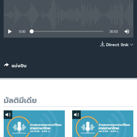
เรียนรู้ภาษาอังกฤษ
พอดคาสต์
No media source currently available
0:00
30:03
ติดตามเรา
Direct link
เลือกภาษา
แบ่งปัน
มัลติมีเดีย