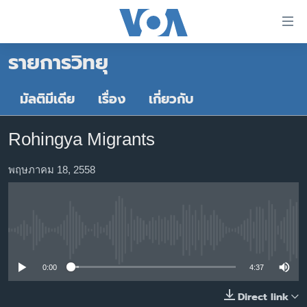
ลิ้งค์
เชื่อม
รายการวิทยุ
ต่อ
หน้าหลัก
ข้าม
ไป
โลก
มัลติมีเดีย
เรื่อง
เกี่ยวกับ
เนื้อหา
เอเชีย
หลัก
Rohingya Migrants
สหรัฐฯ
ข้าม
ไป
ไทย
พฤษภาคม 18, 2558
หน้า
ธุรกิจ
หลัก
ข้าม
วิทยาศาสตร์
ไป
No media source currently available
สังคมและสุขภาพ
ที่
การ
ไลฟ์สไตล์
0:00
4:37
ค้นหา
ตรวจสอบข่าว
Direct link