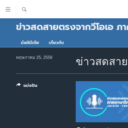
ลิ้งค์
เชื่อม
ค้นหา
ข่าวสดสายตรงจากวีโอเอ ภา
ต่อ
หน้าหลัก
ข้าม
โลก
ไป
มัลติมีเดีย
เกี่ยวกับ
เอเชีย
เนื้อหา
หลัก
สหรัฐฯ
พฤษภาคม 25, 2558
ข่าวสดสาย
ข้าม
ไทย
ไป
หน้า
ธุรกิจ
หลัก
แบ่งปัน
วิทยาศาสตร์
ข้าม
ไป
สังคมและสุขภาพ
ที่
ไลฟ์สไตล์
การ
ตรวจสอบข่าว
ค้นหา