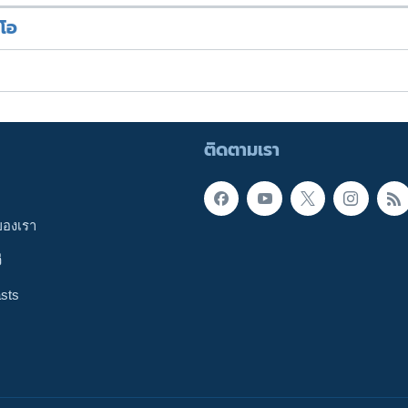
ีโอ
ติดตามเรา
ของเรา
ี
sts