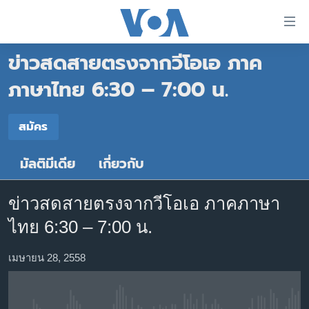
ลิ้งค์
เชื่อม
ข่าวสดสายตรงจากวีโอเอ ภาค
ต่อ
หน้าหลัก
ข้าม
ภาษาไทย 6:30 – 7:00 น.
ไป
โลก
เนื้อหา
สมัคร
เอเชีย
สมัคร
หลัก
สหรัฐฯ
ข้าม
มัลติมีเดีย
เกี่ยวกับ
Spotify
ไป
ไทย
หน้า
ธุรกิจ
หลัก
ข่าวสดสายตรงจากวีโอเอ ภาคภาษา
สมัคร
ข้าม
วิทยาศาสตร์
ไทย 6:30 – 7:00 น.
ไป
สังคมและสุขภาพ
ที่
เมษายน 28, 2558
การ
ไลฟ์สไตล์
ค้นหา
ตรวจสอบข่าว