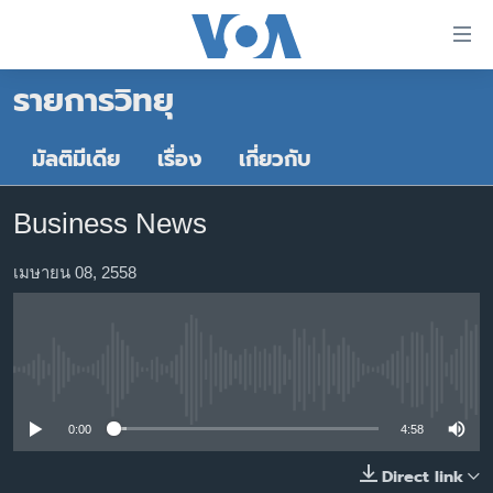
ลิ้งค์
เชื่อม
รายการวิทยุ
ต่อ
หน้าหลัก
ข้าม
ไป
โลก
มัลติมีเดีย
เรื่อง
เกี่ยวกับ
เนื้อหา
เอเชีย
หลัก
Business News
สหรัฐฯ
ข้าม
ไป
ไทย
เมษายน 08, 2558
หน้า
ธุรกิจ
หลัก
ข้าม
วิทยาศาสตร์
ไป
No media source currently available
สังคมและสุขภาพ
ที่
การ
ไลฟ์สไตล์
0:00
4:58
ค้นหา
ตรวจสอบข่าว
Direct link