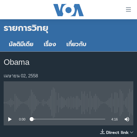
ลิ้งค์
เชื่อม
รายการวิทยุ
ต่อ
หน้าหลัก
ข้าม
ไป
โลก
มัลติมีเดีย
เรื่อง
เกี่ยวกับ
เนื้อหา
เอเชีย
หลัก
Obama
สหรัฐฯ
ข้าม
ไป
ไทย
เมษายน 02, 2558
หน้า
ธุรกิจ
หลัก
ข้าม
วิทยาศาสตร์
ไป
No media source currently available
สังคมและสุขภาพ
ที่
การ
ไลฟ์สไตล์
0:00
4:16
ค้นหา
ตรวจสอบข่าว
Direct link