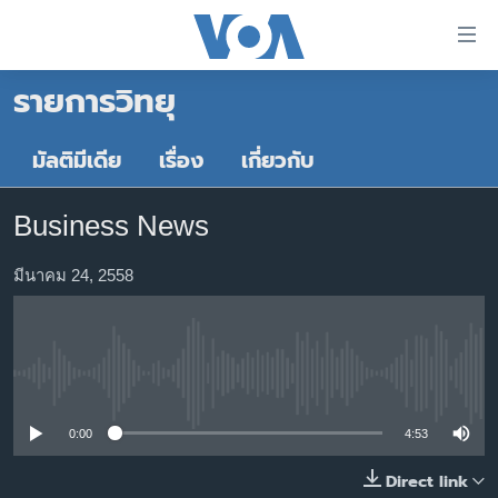
ลิ้งค์
เชื่อม
รายการวิทยุ
ต่อ
หน้าหลัก
ข้าม
ไป
โลก
มัลติมีเดีย
เรื่อง
เกี่ยวกับ
เนื้อหา
เอเชีย
หลัก
Business News
สหรัฐฯ
ข้าม
ไป
ไทย
มีนาคม 24, 2558
หน้า
ธุรกิจ
หลัก
ข้าม
วิทยาศาสตร์
ไป
No media source currently available
สังคมและสุขภาพ
ที่
การ
ไลฟ์สไตล์
0:00
4:53
ค้นหา
ตรวจสอบข่าว
Direct link