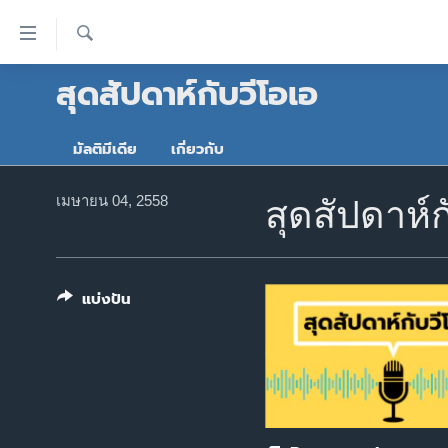
ลิ้งค์
เชื่อม
ค้นหา
สุดสัปดาห์กับวีโอเอ
ต่อ
หน้าหลัก
ข้าม
โลก
ไป
มัลติมีเดีย
เกี่ยวกับ
เอเชีย
เนื้อหา
หลัก
สหรัฐฯ
เมษายน 04, 2558
สุดสัปดาห์ก
ข้าม
ไทย
ไป
หน้า
ธุรกิจ
หลัก
แบ่งปัน
วิทยาศาสตร์
ข้าม
ไป
สังคมและสุขภาพ
ที่
ไลฟ์สไตล์
การ
ตรวจสอบข่าว
ค้นหา