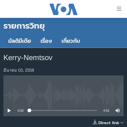
ลิ้งค์
เชื่อม
รายการวิทยุ
ต่อ
หน้าหลัก
ข้าม
ไป
โลก
มัลติมีเดีย
เรื่อง
เกี่ยวกับ
เนื้อหา
เอเชีย
หลัก
Kerry-Nemtsov
สหรัฐฯ
ข้าม
ไป
ไทย
มีนาคม 03, 2558
หน้า
ธุรกิจ
หลัก
ข้าม
วิทยาศาสตร์
ไป
No media source currently available
สังคมและสุขภาพ
ที่
การ
ไลฟ์สไตล์
0:00
4:53
ค้นหา
ตรวจสอบข่าว
Direct link