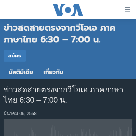
ลิ้งค์
เชื่อม
ข่าวสดสายตรงจากวีโอเอ ภาค
ต่อ
หน้าหลัก
ข้าม
ภาษาไทย 6:30 – 7:00 น.
ไป
โลก
เนื้อหา
สมัคร
เอเชีย
สมัคร
หลัก
สหรัฐฯ
ข้าม
มัลติมีเดีย
เกี่ยวกับ
Spotify
ไป
ไทย
หน้า
ธุรกิจ
หลัก
ข่าวสดสายตรงจากวีโอเอ ภาคภาษา
สมัคร
ข้าม
วิทยาศาสตร์
ไทย 6:30 – 7:00 น.
ไป
สังคมและสุขภาพ
ที่
มีนาคม 06, 2558
การ
ไลฟ์สไตล์
ค้นหา
ตรวจสอบข่าว