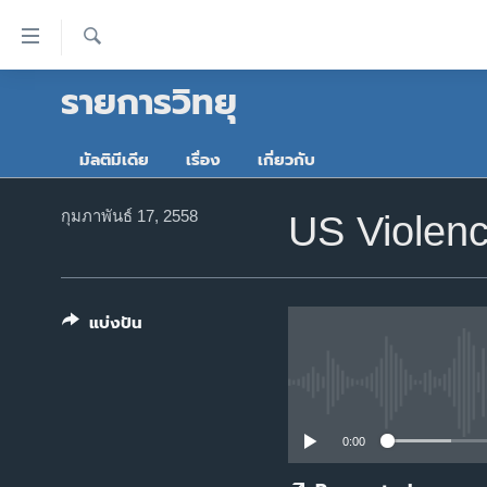
ลิ้งค์
เชื่อม
ค้นหา
รายการวิทยุ
ต่อ
หน้าหลัก
ข้าม
โลก
ไป
มัลติมีเดีย
เรื่อง
เกี่ยวกับ
เอเชีย
เนื้อหา
หลัก
สหรัฐฯ
กุมภาพันธ์ 17, 2558
US Violen
ข้าม
ไทย
ไป
หน้า
ธุรกิจ
หลัก
แบ่งปัน
วิทยาศาสตร์
ข้าม
ไป
สังคมและสุขภาพ
ที่
ไลฟ์สไตล์
การ
0:00
ตรวจสอบข่าว
ค้นหา