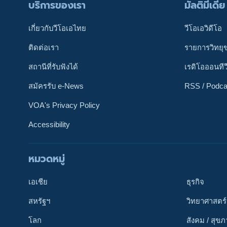
บริการของเรา
มัลติมีเดีย
เกี่ยวกับวีโอเอไทย
วีโอเอวิดีโอ
ติดต่อเรา
รายการวิทยุ
สถานีที่รับฟังได้
เรดิโอออนทีว
สมัครรับ e-News
RSS / Podca
VOA's Privacy Policy
Accessibility
หมวดหมู่
ติดตามเรา
เอเชีย
ธุรกิจ
สหรัฐฯ
วิทยาศาสตร์
โลก
สังคม / สุข
เลือกภาษา