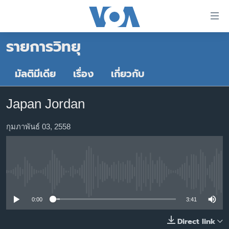
ลิ้งค์
เชื่อม
รายการวิทยุ
ต่อ
หน้าหลัก
ข้าม
ไป
โลก
มัลติมีเดีย
เรื่อง
เกี่ยวกับ
เนื้อหา
เอเชีย
หลัก
Japan Jordan
สหรัฐฯ
ข้าม
ไป
ไทย
กุมภาพันธ์ 03, 2558
หน้า
ธุรกิจ
หลัก
ข้าม
วิทยาศาสตร์
ไป
No media source currently available
สังคมและสุขภาพ
ที่
การ
ไลฟ์สไตล์
0:00
3:41
ค้นหา
ตรวจสอบข่าว
Direct link