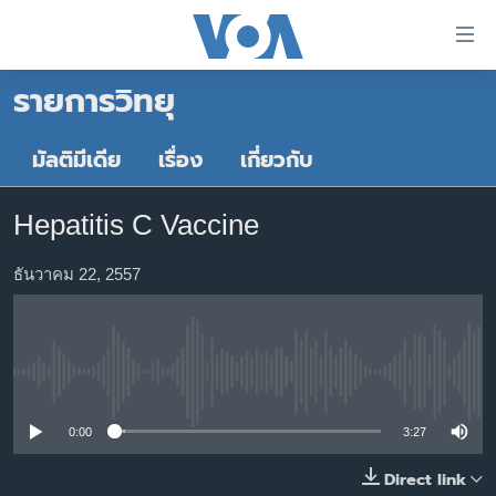
ลิ้งค์
เชื่อม
รายการวิทยุ
ต่อ
หน้าหลัก
ข้าม
ไป
โลก
มัลติมีเดีย
เรื่อง
เกี่ยวกับ
เนื้อหา
เอเชีย
หลัก
Hepatitis C Vaccine
สหรัฐฯ
ข้าม
ไป
ไทย
ธันวาคม 22, 2557
หน้า
ธุรกิจ
หลัก
ข้าม
วิทยาศาสตร์
ไป
No media source currently available
สังคมและสุขภาพ
ที่
การ
ไลฟ์สไตล์
0:00
3:27
ค้นหา
ตรวจสอบข่าว
Direct link