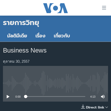
ลิ้งค์
เชื่อม
รายการวิทยุ
ต่อ
หน้าหลัก
ข้าม
ไป
โลก
มัลติมีเดีย
เรื่อง
เกี่ยวกับ
เนื้อหา
เอเชีย
หลัก
Business News
สหรัฐฯ
ข้าม
ไป
ไทย
ตุลาคม 30, 2557
หน้า
ธุรกิจ
หลัก
ข้าม
วิทยาศาสตร์
ไป
No media source currently available
สังคมและสุขภาพ
ที่
การ
ไลฟ์สไตล์
0:00
4:13
ค้นหา
ตรวจสอบข่าว
Direct link