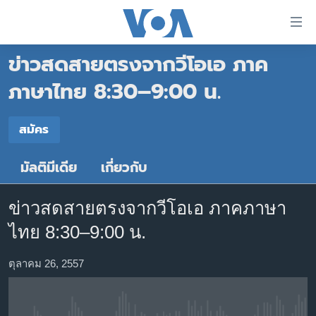
ลิ้งค์
เชื่อม
ข่าวสดสายตรงจากวีโอเอ ภาค
ต่อ
หน้าหลัก
ข้าม
ภาษาไทย 8:30–9:00 น.
ไป
โลก
เนื้อหา
สมัคร
เอเชีย
สมัคร
หลัก
สหรัฐฯ
ข้าม
มัลติมีเดีย
เกี่ยวกับ
สมัคร
ไป
ไทย
หน้า
ธุรกิจ
หลัก
ข่าวสดสายตรงจากวีโอเอ ภาคภาษา
ข้าม
วิทยาศาสตร์
ไทย 8:30–9:00 น.
ไป
สังคมและสุขภาพ
ที่
ตุลาคม 26, 2557
การ
ไลฟ์สไตล์
ค้นหา
ตรวจสอบข่าว