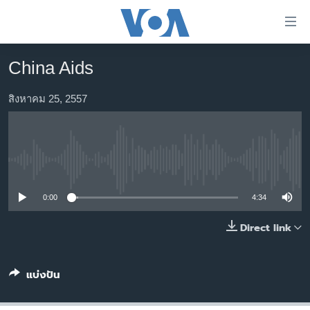
ลิ้งค์
เชื่อม
ต่อ
China Aids
หน้าหลัก
ข้าม
ไป
โลก
สิงหาคม 25, 2557
เนื้อหา
เอเชีย
หลัก
สหรัฐฯ
ข้าม
ไป
No media source currently available
ไทย
หน้า
ธุรกิจ
หลัก
0:00
4:34
ข้าม
วิทยาศาสตร์
Direct link
ไป
สังคมและสุขภาพ
ที่
การ
ไลฟ์สไตล์
แบ่งปัน
ค้นหา
ตรวจสอบข่าว