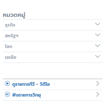
เรียนรู้ภาษาอังกฤษ
พอดคาสต์
หมวดหมู่
ธุรกิจ
ติดตามเรา
สหรัฐฯ
โลก
เลือกภาษา
เอเชีย
ดูรายการทีวี - วิดีโอ
ฟังรายการวิทยุ