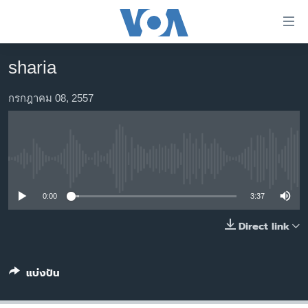
ลิ้งค์
เชื่อม
ต่อ
sharia
หน้าหลัก
ข้าม
ไป
โลก
กรกฎาคม 08, 2557
เนื้อหา
เอเชีย
หลัก
สหรัฐฯ
ข้าม
ไป
No media source currently available
ไทย
หน้า
ธุรกิจ
หลัก
0:00
3:37
ข้าม
วิทยาศาสตร์
Direct link
ไป
สังคมและสุขภาพ
ที่
การ
ไลฟ์สไตล์
แบ่งปัน
ค้นหา
ตรวจสอบข่าว