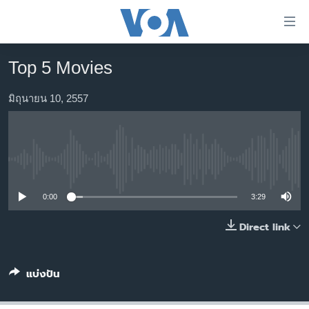
ลิ้งค์
เชื่อม
ต่อ
Top 5 Movies
หน้าหลัก
ข้าม
ไป
โลก
มิถุนายน 10, 2557
เนื้อหา
เอเชีย
หลัก
สหรัฐฯ
ข้าม
ไป
No media source currently available
ไทย
หน้า
ธุรกิจ
หลัก
0:00
3:29
ข้าม
วิทยาศาสตร์
Direct link
ไป
สังคมและสุขภาพ
ที่
การ
ไลฟ์สไตล์
แบ่งปัน
ค้นหา
ตรวจสอบข่าว