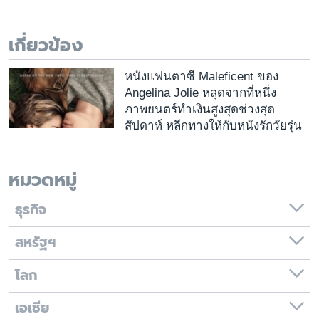
เรียนรู้ภาษาอังกฤษ
พอดคาสต์
เกี่ยวข้อง
ติดตามเรา
หนังแฟนตาซี Maleficent ของ
Angelina Jolie หลุดจากที่หนึ่ง
ภาพยนตร์ทำเงินสูงสุดช่วงสุด
สัปดาห์ หลีกทางให้กับหนังรักวัยรุ่น
เลือกภาษา
หมวดหมู่
ธุรกิจ
สหรัฐฯ
โลก
เอเชีย