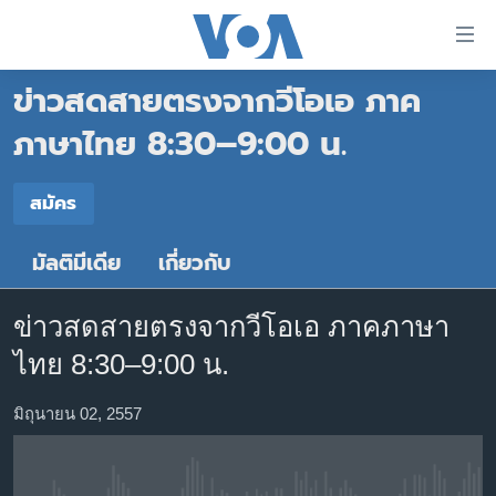
ลิ้งค์
เชื่อม
ข่าวสดสายตรงจากวีโอเอ ภาค
ต่อ
หน้าหลัก
ข้าม
ภาษาไทย 8:30–9:00 น.
ไป
โลก
เนื้อหา
สมัคร
เอเชีย
สมัคร
หลัก
สหรัฐฯ
ข้าม
มัลติมีเดีย
เกี่ยวกับ
สมัคร
ไป
ไทย
หน้า
ธุรกิจ
หลัก
ข่าวสดสายตรงจากวีโอเอ ภาคภาษา
ข้าม
วิทยาศาสตร์
ไทย 8:30–9:00 น.
ไป
สังคมและสุขภาพ
ที่
มิถุนายน 02, 2557
การ
ไลฟ์สไตล์
ค้นหา
ตรวจสอบข่าว