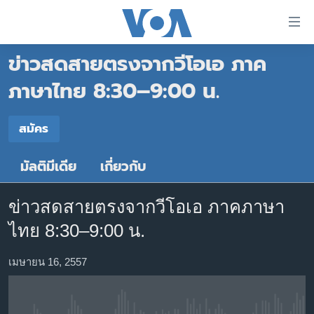
ลิ้งค์
เชื่อม
ข่าวสดสายตรงจากวีโอเอ ภาค
ต่อ
หน้าหลัก
ข้าม
ภาษาไทย 8:30–9:00 น.
ไป
โลก
เนื้อหา
สมัคร
เอเชีย
สมัคร
หลัก
สหรัฐฯ
ข้าม
มัลติมีเดีย
เกี่ยวกับ
สมัคร
ไป
ไทย
หน้า
ธุรกิจ
หลัก
ข่าวสดสายตรงจากวีโอเอ ภาคภาษา
ข้าม
วิทยาศาสตร์
ไทย 8:30–9:00 น.
ไป
สังคมและสุขภาพ
ที่
เมษายน 16, 2557
การ
ไลฟ์สไตล์
ค้นหา
ตรวจสอบข่าว