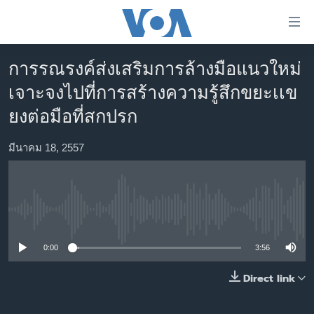
ลิ้งค์
เชื่อม
ต่อ
การรณรงค์ส่งเสริมการล้างมือแนวใหม่
หน้าหลัก
ข้าม
เจาะจงไปที่การสร้างความรู้สึกขยะเเข
ไป
โลก
ยงต่อมือที่สกปรก
เนื้อหา
เอเชีย
หลัก
สหรัฐฯ
มีนาคม 18, 2557
ข้าม
ไป
ไทย
หน้า
ธุรกิจ
หลัก
No media source currently available
ข้าม
วิทยาศาสตร์
ไป
สังคมและสุขภาพ
0:00
3:56
ที่
การ
ไลฟ์สไตล์
Direct link
ค้นหา
ตรวจสอบข่าว