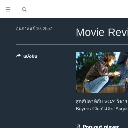
ลิ้งค์
เชื่อม
ค้นหา
ต่อ
หน้าหลัก
กุมภาพันธ์ 10, 2557
Movie Rev
ข้าม
โลก
ไป
เอเชีย
เนื้อหา
หลัก
แบ่งปัน
สหรัฐฯ
ข้าม
ไทย
ไป
หน้า
ธุรกิจ
หลัก
วิทยาศาสตร์
ข้าม
ไป
สังคมและสุขภาพ
สุดสัปดาห์กับ VOA’ วิจาร
ที่
ไลฟ์สไตล์
Buyers Club’ และ ‘Augu
การ
ตรวจสอบข่าว
ค้นหา
Pop-out player