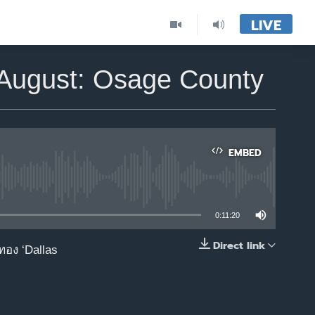
LIVE
 August: Osage County
EMBED
able
0:11:20
Direct link
าทอง ‘Dallas
EMBED