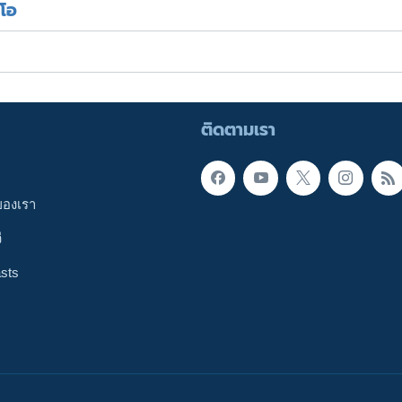
ีโอ
ติดตามเรา
ของเรา
ี
sts