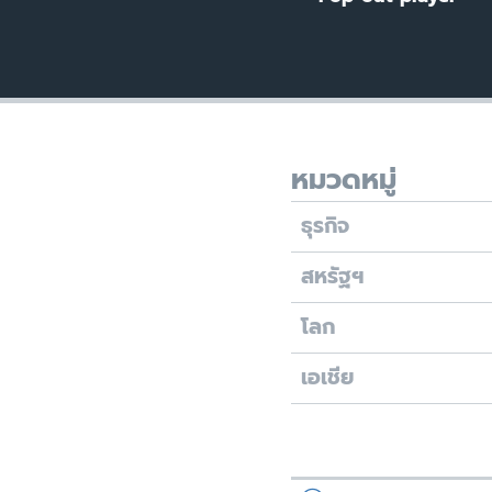
เรียนรู้ภาษาอังกฤษ
พอดคาสต์
หมวดหมู่
ธุรกิจ
สหรัฐฯ
โลก
เอเชีย