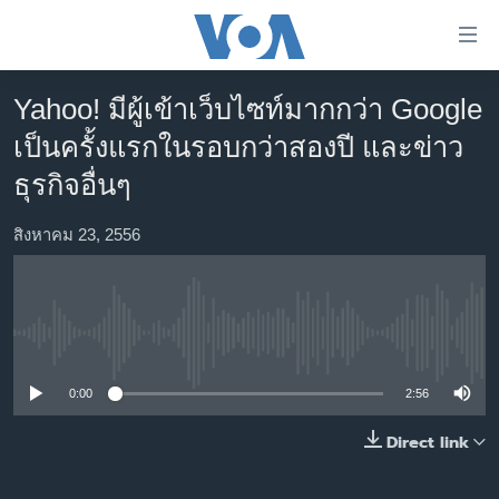
ลิ้งค์
เชื่อม
ต่อ
Yahoo! มีผู้เข้าเว็บไซท์มากกว่า Google
หน้าหลัก
ข้าม
เป็นครั้งแรกในรอบกว่าสองปี และข่าว
ไป
โลก
ธุรกิจอื่นๆ
เนื้อหา
เอเชีย
หลัก
สหรัฐฯ
สิงหาคม 23, 2556
ข้าม
ไป
ไทย
หน้า
ธุรกิจ
หลัก
No media source currently available
ข้าม
วิทยาศาสตร์
ไป
สังคมและสุขภาพ
0:00
2:56
ที่
การ
ไลฟ์สไตล์
Direct link
ค้นหา
ตรวจสอบข่าว