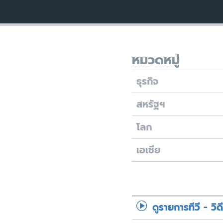
เรียนรู้ภาษาอังกฤษ
พอดคาสต์
หมวดหมู่
ธุรกิจ
สหรัฐฯ
โลก
เอเชีย
ดูรายการทีวี - วิด