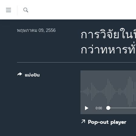
ลิ้งค์
เชื่อม
ค้นหา
ต่อ
หน้าหลัก
พฤษภาคม 09, 2556
การวิจัยใน
ข้าม
โลก
ไป
กว่าทหารทั
เอเชีย
เนื้อหา
หลัก
สหรัฐฯ
ข้าม
ไทย
ไป
แบ่งปัน
หน้า
ธุรกิจ
หลัก
วิทยาศาสตร์
ข้าม
ไป
สังคมและสุขภาพ
0:00
ที่
ไลฟ์สไตล์
การ
Pop-out player
ตรวจสอบข่าว
ค้นหา