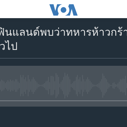
ฟินแลนด์พบว่าทหารห้าวกร้าว
่วไป
No media source currently avail