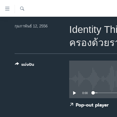
ลิ้งค์
เชื่อม
ค้นหา
ต่อ
หน้าหลัก
กุมภาพันธ์ 12, 2556
Identity T
ข้าม
โลก
ไป
ครองด้วยรา
เอเชีย
เนื้อหา
หลัก
สหรัฐฯ
ข้าม
ไทย
ไป
แบ่งปัน
หน้า
ธุรกิจ
หลัก
วิทยาศาสตร์
ข้าม
ไป
สังคมและสุขภาพ
0:00
ที่
ไลฟ์สไตล์
การ
Pop-out player
ตรวจสอบข่าว
ค้นหา