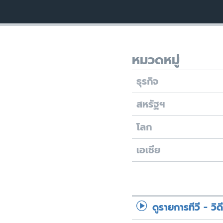
เรียนรู้ภาษาอังกฤษ
พอดคาสต์
หมวดหมู่
ธุรกิจ
สหรัฐฯ
โลก
เอเชีย
ดูรายการทีวี - วิด