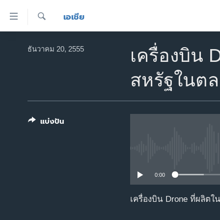
ลิ้งค์
เอเชีย
เชื่อม
ค้นหา
ต่อ
หน้าหลัก
ธันวาคม 20, 2555
เครื่องบิน
ข้าม
โลก
ไป
สหรัฐในตล
เอเชีย
เนื้อหา
หลัก
สหรัฐฯ
ข้าม
ไทย
ไป
แบ่งปัน
หน้า
ธุรกิจ
หลัก
วิทยาศาสตร์
ข้าม
ไป
สังคมและสุขภาพ
0:00
ที่
ไลฟ์สไตล์
การ
เครื่องบิน Drone ที่ผล
ตรวจสอบข่าว
ค้นหา