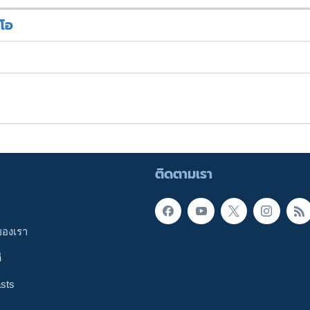
ีโอ
ติดตามเรา
ของเรา
ี
sts