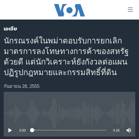
ลิ้งค์
เชื่อม
ต่อ
เอเชีย
หน้าหลัก
ข้าม
นักรณรงค์ในพม่าตอบรับการยกเลิก
ไป
โลก
มาตรการลงโทษทางการค้าของสหรัฐ
เนื้อหา
เอเชีย
หลัก
ด้วยดี แต่นักวิเคราะห์ยังกังวลต่อแผน
สหรัฐฯ
ข้าม
ปฏิรูปกฎหมายและกรรมสิทธิ์ที่ดิน
ไป
ไทย
หน้า
กันยายน 28, 2555
ธุรกิจ
หลัก
ข้าม
วิทยาศาสตร์
ไป
สังคมและสุขภาพ
ที่
No media source currently available
การ
ไลฟ์สไตล์
ค้นหา
0:00
4:18
ตรวจสอบข่าว