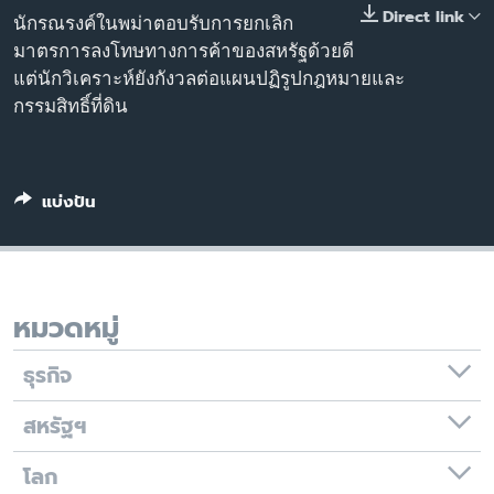
Direct link
เรียนรู้ภาษาอังกฤษ
นักรณรงค์ในพม่าตอบรับการยกเลิก
มาตรการลงโทษทางการค้าของสหรัฐด้วยดี
พอดคาสต์
แต่นักวิเคราะห์ยังกังวลต่อแผนปฏิรูปกฎหมายและ
กรรมสิทธิ์ที่ดิน
ติดตามเรา
แบ่งปัน
เลือกภาษา
หมวดหมู่
ธุรกิจ
สหรัฐฯ
โลก