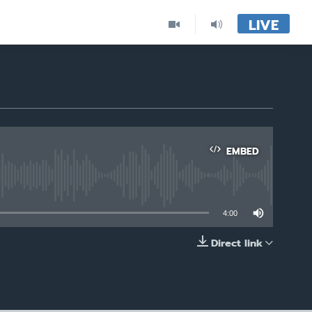
LIVE
EMBED
able
4:00
Direct link
EMBED