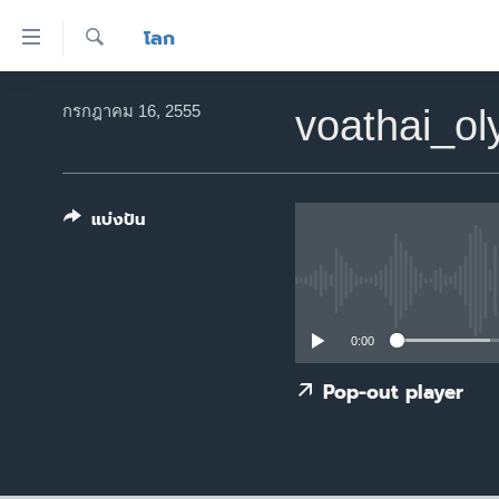
ลิ้งค์
โลก
เชื่อม
ค้นหา
ต่อ
หน้าหลัก
กรกฎาคม 16, 2555
voathai_o
ข้าม
โลก
ไป
เอเชีย
เนื้อหา
หลัก
แบ่งปัน
สหรัฐฯ
ข้าม
ไทย
ไป
หน้า
ธุรกิจ
หลัก
วิทยาศาสตร์
0:00
ข้าม
ไป
สังคมและสุขภาพ
Pop-out player
ที่
ไลฟ์สไตล์
การ
ตรวจสอบข่าว
ค้นหา