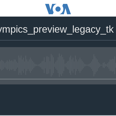
lympics_preview_legacy_tk
No media source currently avail