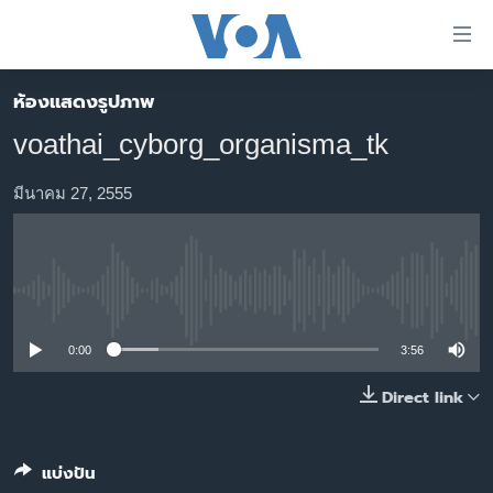
ลิ้งค์
เชื่อม
ต่อ
ห้องแสดงรูปภาพ
หน้าหลัก
ข้าม
voathai_cyborg_organisma_tk
ไป
โลก
เนื้อหา
เอเชีย
มีนาคม 27, 2555
หลัก
สหรัฐฯ
ข้าม
ไป
ไทย
หน้า
No media source currently available
ธุรกิจ
หลัก
ข้าม
วิทยาศาสตร์
0:00
3:56
ไป
สังคมและสุขภาพ
Direct link
ที่
การ
ไลฟ์สไตล์
ค้นหา
ตรวจสอบข่าว
แบ่งปัน