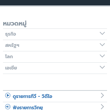
เรียนรู้ภาษาอังกฤษ
พอดคาสต์
หมวดหมู่
ติดตามเรา
ธุรกิจ
สหรัฐฯ
เลือกภาษา
โลก
เอเชีย
ดูรายการทีวี - วิดีโอ
ฟังรายการวิทยุ