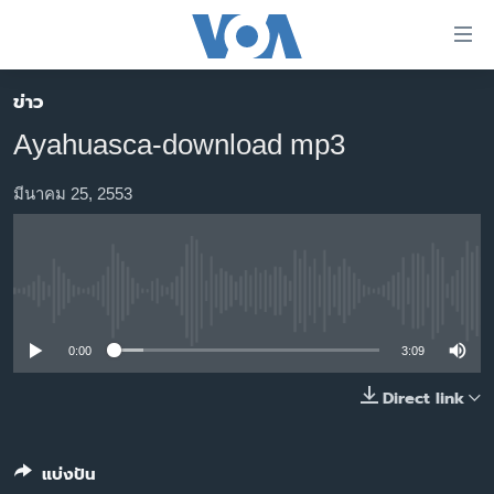
ลิ้งค์
เชื่อม
ต่อ
ข่าว
หน้าหลัก
ข้าม
Ayahuasca-download mp3
ไป
โลก
เนื้อหา
เอเชีย
มีนาคม 25, 2553
หลัก
สหรัฐฯ
ข้าม
ไป
ไทย
หน้า
No media source currently available
ธุรกิจ
หลัก
ข้าม
วิทยาศาสตร์
0:00
3:09
ไป
สังคมและสุขภาพ
Direct link
ที่
การ
ไลฟ์สไตล์
ค้นหา
ตรวจสอบข่าว
แบ่งปัน