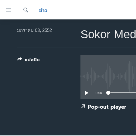
ลิ้งค์
ข่าว
เชื่อม
ค้นหา
ต่อ
หน้าหลัก
มกราคม 03, 2552
Sokor Med
ข้าม
โลก
ไป
เอเชีย
เนื้อหา
หลัก
แบ่งปัน
สหรัฐฯ
ข้าม
ไทย
ไป
หน้า
ธุรกิจ
หลัก
วิทยาศาสตร์
0:00
ข้าม
ไป
สังคมและสุขภาพ
Pop-out player
ที่
ไลฟ์สไตล์
การ
ตรวจสอบข่าว
ค้นหา