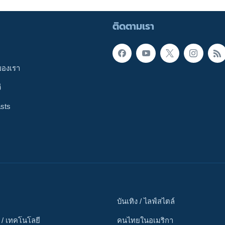
ติดตามเรา
ของเรา
ี
sts
บันเทิง / ไลฟ์สไตล์
 / เทคโนโลยี
คนไทยในอเมริกา