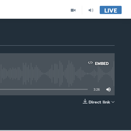
LIVE
EMBED
able
3:26
Direct link
EMBED