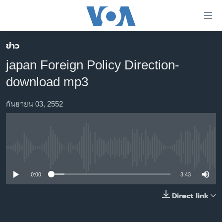
ลิ้งค์
เชื่อม
ต่อ
ข่าว
หน้าหลัก
ข้าม
japan Foreign Policy Direction-
ไป
โลก
download mp3
เนื้อหา
เอเชีย
หลัก
สหรัฐฯ
กันยายน 03, 2552
ข้าม
ไป
ไทย
หน้า
ธุรกิจ
หลัก
No media source currently available
ข้าม
วิทยาศาสตร์
ไป
สังคมและสุขภาพ
0:00
3:43
ที่
การ
ไลฟ์สไตล์
Direct link
ค้นหา
ตรวจสอบข่าว