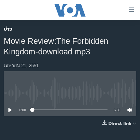
ลิ้งค์
เชื่อม
ต่อ
ข่าว
หน้าหลัก
ข้าม
Movie Review:The Forbidden
ไป
โลก
Kingdom-download mp3
เนื้อหา
เอเชีย
หลัก
สหรัฐฯ
เมษายน 21, 2551
ข้าม
ไป
ไทย
หน้า
ธุรกิจ
หลัก
No media source currently available
ข้าม
วิทยาศาสตร์
ไป
สังคมและสุขภาพ
0:00
6:30
ที่
การ
ไลฟ์สไตล์
Direct link
ค้นหา
ตรวจสอบข่าว