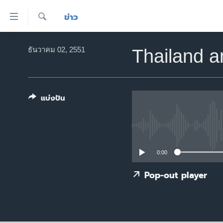
ลิ้งค์
ข่าว
เชื่อม
ค้นหา
ต่อ
หน้าหลัก
ธันวาคม 02, 2551
Thailand 
ข้าม
โลก
ไป
เอเชีย
เนื้อหา
หลัก
แบ่งปัน
สหรัฐฯ
ข้าม
ไทย
ไป
หน้า
ธุรกิจ
หลัก
วิทยาศาสตร์
0:00
ข้าม
ไป
สังคมและสุขภาพ
Pop-out player
ที่
ไลฟ์สไตล์
การ
ตรวจสอบข่าว
ค้นหา