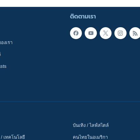
ติดตามเรา
ของเรา
ี
sts
บันเทิง / ไลฟ์สไตล์
 / เทคโนโลยี
คนไทยในอเมริกา