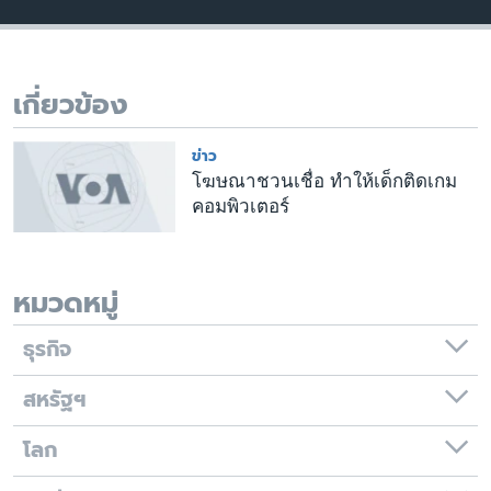
เรียนรู้ภาษาอังกฤษ
พอดคาสต์
เกี่ยวข้อง
ติดตามเรา
ข่าว
โฆษณาชวนเชื่อ ทำให้เด็กติดเกม
คอมพิวเตอร์
เลือกภาษา
หมวดหมู่
ธุรกิจ
สหรัฐฯ
โลก