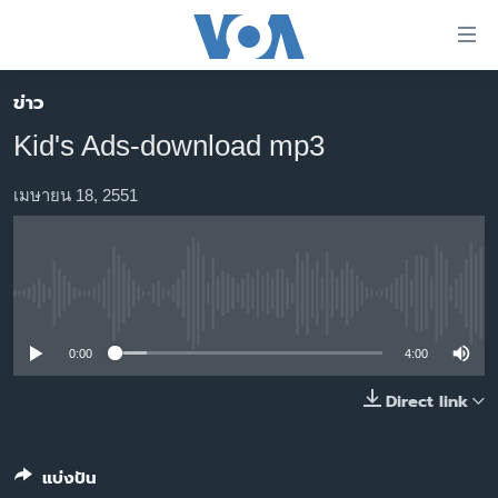
ลิ้งค์
เชื่อม
ต่อ
ข่าว
หน้าหลัก
ข้าม
Kid's Ads-download mp3
ไป
โลก
เนื้อหา
เอเชีย
เมษายน 18, 2551
หลัก
สหรัฐฯ
ข้าม
ไป
ไทย
หน้า
No media source currently available
ธุรกิจ
หลัก
ข้าม
วิทยาศาสตร์
0:00
4:00
ไป
สังคมและสุขภาพ
Direct link
ที่
การ
ไลฟ์สไตล์
ค้นหา
ตรวจสอบข่าว
แบ่งปัน