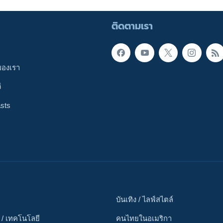
ติดตามเรา
ของเรา
ี
sts
บันเทิง / ไลฟ์สไตล์
 / เทคโนโลยี
คนไทยในอเมริกา