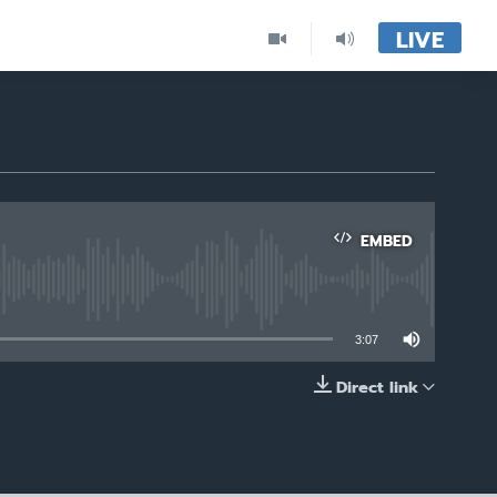
LIVE
EMBED
able
3:07
Direct link
EMBED