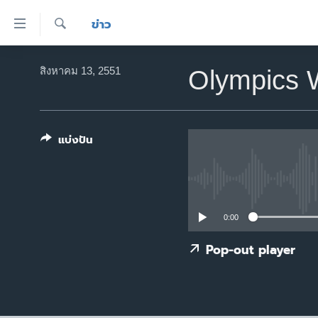
ลิ้งค์
ข่าว
เชื่อม
ค้นหา
ต่อ
หน้าหลัก
สิงหาคม 13, 2551
Olympics 
ข้าม
โลก
ไป
เอเชีย
เนื้อหา
หลัก
แบ่งปัน
สหรัฐฯ
ข้าม
ไทย
ไป
หน้า
ธุรกิจ
หลัก
วิทยาศาสตร์
0:00
ข้าม
ไป
สังคมและสุขภาพ
Pop-out player
ที่
ไลฟ์สไตล์
การ
ตรวจสอบข่าว
ค้นหา