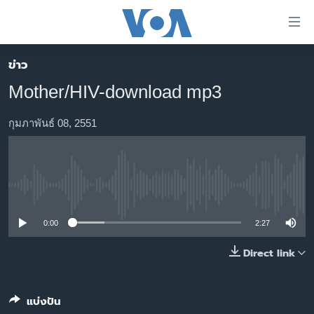
ลิ้งค์
เชื่อม
ต่อ
ข่าว
หน้าหลัก
ข้าม
Mother/HIV-download mp3
ไป
โลก
เนื้อหา
เอเชีย
กุมภาพันธ์ 08, 2551
หลัก
สหรัฐฯ
ข้าม
ไป
ไทย
หน้า
No media source currently available
ธุรกิจ
หลัก
ข้าม
วิทยาศาสตร์
0:00
2:27
ไป
สังคมและสุขภาพ
Direct link
ที่
การ
ไลฟ์สไตล์
ค้นหา
ตรวจสอบข่าว
แบ่งปัน