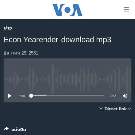
ลิ้งค์
เชื่อม
ต่อ
ข่าว
หน้าหลัก
ข้าม
Econ Yearender-download mp3
ไป
โลก
เนื้อหา
เอเชีย
ธันวาคม 29, 2551
หลัก
สหรัฐฯ
ข้าม
ไป
ไทย
หน้า
No media source currently available
ธุรกิจ
หลัก
ข้าม
วิทยาศาสตร์
0:00
2:52
ไป
สังคมและสุขภาพ
Direct link
ที่
การ
ไลฟ์สไตล์
ค้นหา
ตรวจสอบข่าว
แบ่งปัน