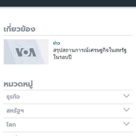
เรียนรู้ภาษาอังกฤษ
พอดคาสต์
เกี่ยวข้อง
ติดตามเรา
ข่าว
สรุปสถานการณ์เศรษฐกิจในสหรัฐ
ในรอบปี
เลือกภาษา
หมวดหมู่
ธุรกิจ
สหรัฐฯ
โลก